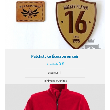
Patchstyke Écusson en cuir
0 €
À partir de
1 couleur
|
Minimum: 50 unités