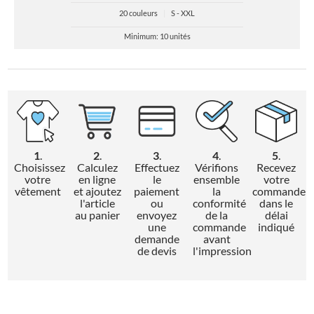
20 couleurs
|
S - XXL
Minimum: 10 unités
1
.
2
.
3
.
4
.
5
.
Choisissez
Calculez
Effectuez
Vérifions
Recevez
votre
en ligne
le
ensemble
votre
vêtement
et ajoutez
paiement
la
commande
l'article
ou
conformité
dans le
au panier
envoyez
de la
délai
une
commande
indiqué
demande
avant
de devis
l'impression