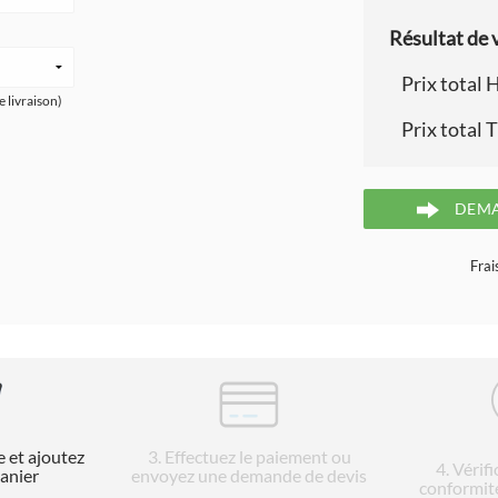
Résultat de v
Prix total 
e livraison)
Prix total 
DEMA
Frai
e et ajoutez
3
. Effectuez le paiement ou
4
. Vérif
panier
envoyez une demande de devis
conformit