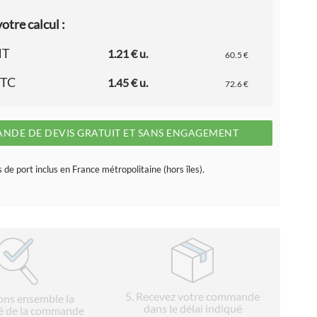
otre calcul :
HT
1.21 € u.
60.5 €
TTC
1.45 € u.
72.6 €
NDE DE DEVIS GRATUIT ET SANS ENGAGEMENT
s de port inclus en France métropolitaine (hors îles).
5
. Recevez votre commande
ions ensemble la
dans le délai indiqué
é de la commande