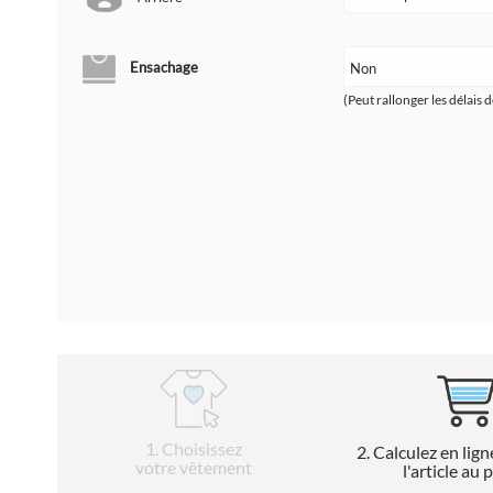
Ensachage
(Peut rallonger les délais d
1
. Choisissez
2
. Calculez en lign
votre vêtement
l'article au 