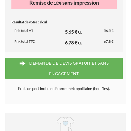
Remise de
sans impression
10%
Résultat de votre calcul :
Prix total HT
56.5 €
5.65 € u.
Prix total TTC
67.8 €
6.78 € u.
DEMANDE DE DEVIS GRATUIT ET SANS
ENGAGEMENT
Frais de port inclus en France métropolitaine (hors îles).