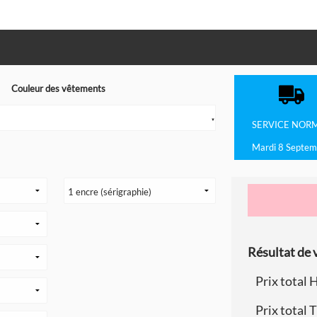
Couleur des vêtements
▼
SERVICE
NOR
Mardi 8 Septem
Résultat de v
Prix total 
Prix total 