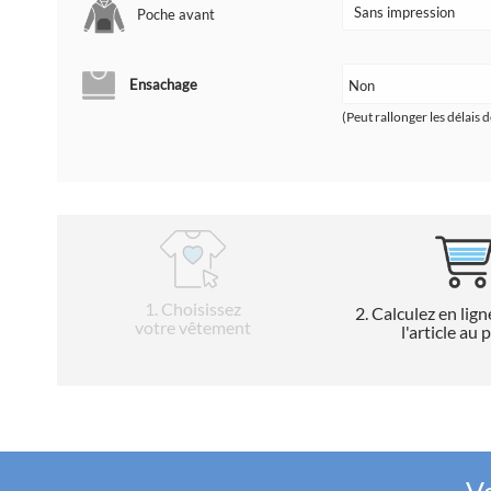
Poche avant
Ensachage
(Peut rallonger les délais d
1
. Choisissez
2
. Calculez en lign
votre vêtement
l'article au 