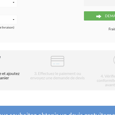
DEMA
e livraison)
Frai
e et ajoutez
3
. Effectuez le paiement ou
4
. Vérif
panier
envoyez une demande de devis
conformit
avant