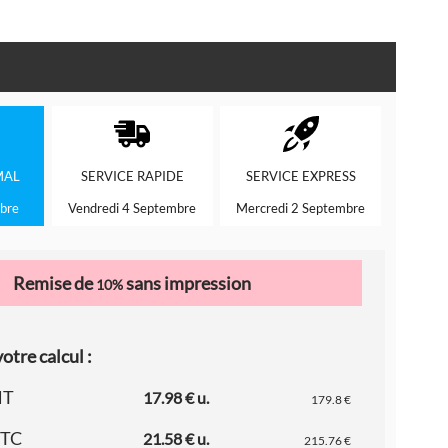
MAL
SERVICE
RAPIDE
SERVICE
EXPRESS
bre
Vendredi 4 Septembre
Mercredi 2 Septembre
Remise de
sans impression
10%
otre calcul :
HT
17.98 € u.
179.8 €
TTC
21.58 € u.
215.76 €