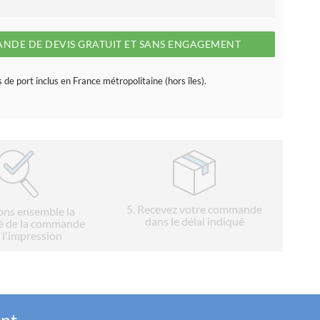
NDE DE DEVIS GRATUIT ET SANS ENGAGEMENT
s de port inclus en France métropolitaine (hors îles).
5
. Recevez votre commande
ions ensemble la
dans le délai indiqué
é de la commande
 l'impression