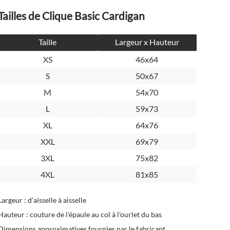
Tailles de Clique Basic Cardigan
Taille
Largeur x Hauteur
XS
46x64
S
50x67
M
54x70
L
59x73
XL
64x76
XXL
69x79
3XL
75x82
4XL
81x85
Largeur : d'aisselle à aisselle
Hauteur : couture de l'épaule au col à l'ourlet du bas
Dimensions approximatives fournies par le fabricant.