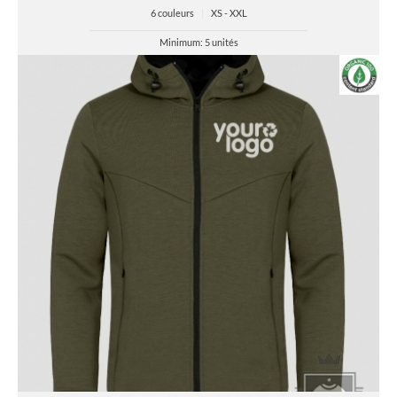
6 couleurs
|
XS - XXL
Minimum: 5 unités