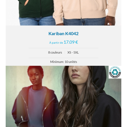
Kariban K4042
17.09 €
À partir de
8 couleurs
|
XS - 5XL
Minimum: 10 unités