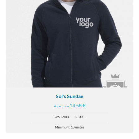
Sol's Sundae
14.58 €
À partir de
5 couleurs
|
S - XXL
Minimum: 10 unités