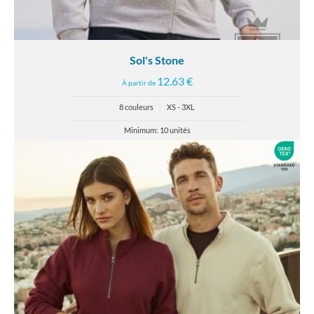
Sol's Stone
12.63 €
À partir de
8 couleurs
|
XS - 3XL
Minimum: 10 unités