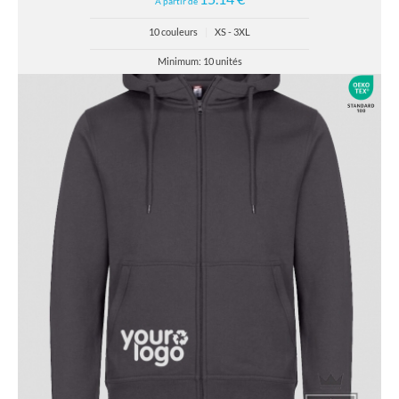
À partir de
10 couleurs
|
XS - 3XL
Minimum: 10 unités