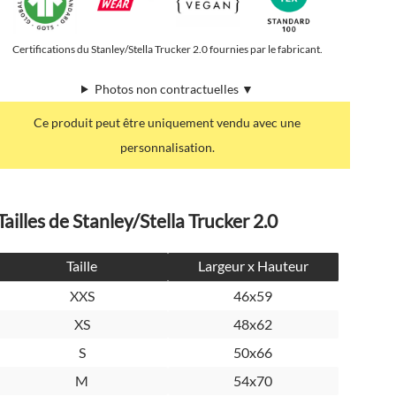
Certifications du Stanley/Stella Trucker 2.0 fournies par le fabricant.
Photos non contractuelles ▼
Ce produit peut être uniquement vendu avec une
personnalisation.
Tailles de Stanley/Stella Trucker 2.0
Taille
Largeur x Hauteur
XXS
46x59
XS
48x62
S
50x66
M
54x70