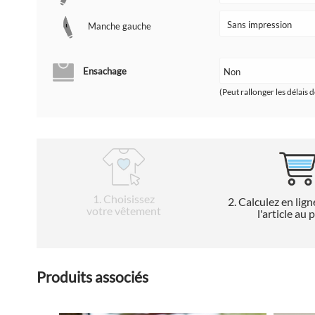
Manche gauche
Ensachage
(Peut rallonger les délais d
1
. Choisissez
2
. Calculez en lign
votre vêtement
l'article au 
Produits associés