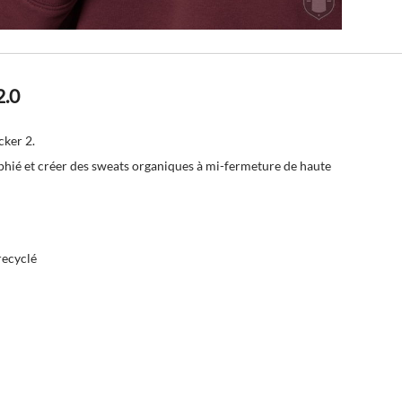
2.0
cker 2.
phié et créer des
sweats organiques à mi-fermeture
de haute
recyclé