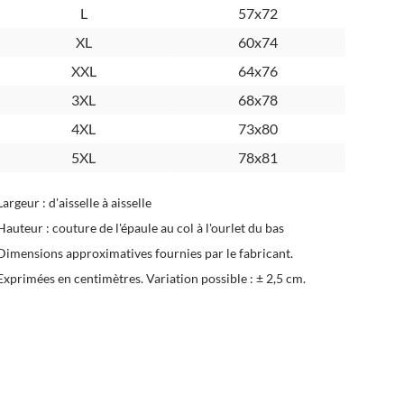
L
57x72
XL
60x74
XXL
64x76
3XL
68x78
4XL
73x80
5XL
78x81
Largeur : d'aisselle à aisselle
Hauteur : couture de l'épaule au col à l'ourlet du bas
Dimensions approximatives fournies par le fabricant.
Exprimées en centimètres. Variation possible : ± 2,5 cm.