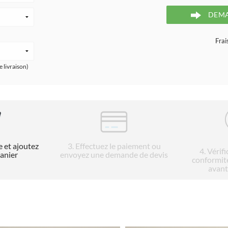
DEMA
Frai
e livraison)
e et ajoutez
3
. Effectuez le paiement ou
4
. Vérif
panier
envoyez une demande de devis
conformit
avant