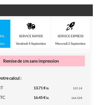
MAL
SERVICE
RAPIDE
SERVICE
EXPRESS
bre
Vendredi 4 Septembre
Mercredi 2 Septembre
Remise de
sans impression
10%
otre calcul :
HT
13.71 € u.
137.1 €
TTC
16.45 € u.
164.52 €