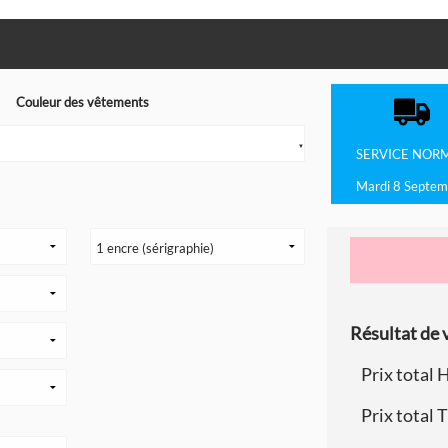
Couleur des vêtements
▼
SERVICE
NOR
Mardi 8 Septem
Résultat de v
Prix total 
Prix total 