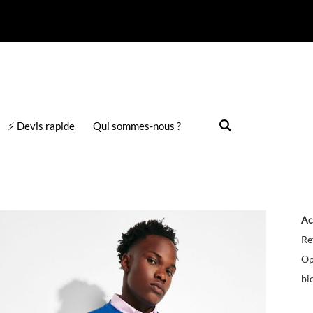
⚡ Devis rapide
Qui sommes-nous ?
Ac
Re
Op
bi