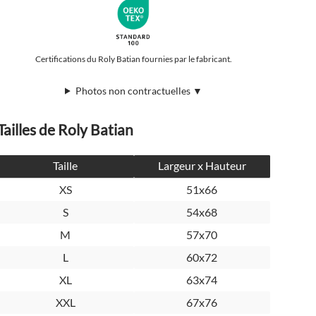
Certifications du Roly Batian fournies par le fabricant.
Photos non contractuelles ▼
Tailles de Roly Batian
Taille
Largeur x Hauteur
XS
51x66
S
54x68
M
57x70
L
60x72
XL
63x74
XXL
67x76