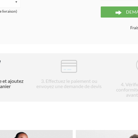
e livraison)
DEMA
Frai
e et ajoutez
3
. Effectuez le paiement ou
4
. Vérif
panier
envoyez une demande de devis
conformit
avant