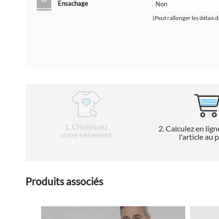
Ensachage
(Peut rallonger les délais d
1
. Choisissez
2
. Calculez en lign
votre vêtement
l'article au 
Produits associés