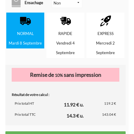
Ensachage
NORMAL
RAPIDE
EXPRESS
Mardi 8 Septembre
Vendredi 4
Mercredi 2
Septembre
Septembre
Remise de
sans impression
10%
Résultat de votre calcul :
Prix total HT
119.2 €
11.92 € u.
Prix total TTC
143.04 €
14.3 € u.