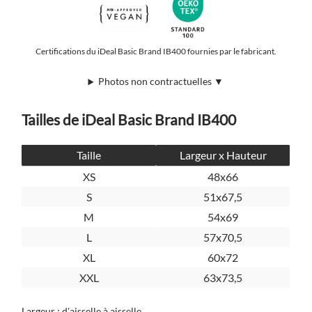
Certifications du iDeal Basic Brand IB400 fournies par le fabricant.
Photos non contractuelles ▼
Tailles de iDeal Basic Brand IB400
Taille
Largeur x Hauteur
XS
48x66
S
51x67,5
M
54x69
L
57x70,5
XL
60x72
XXL
63x73,5
Largeur : d'aisselle à aisselle