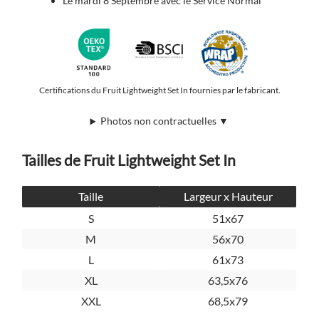
Le mardi 8 Septembre avec le Service Normal
Certifications du Fruit Lightweight Set In fournies par le fabricant.
Photos non contractuelles ▼
Tailles de Fruit Lightweight Set In
Taille
Largeur x Hauteur
S
51x67
M
56x70
L
61x73
XL
63,5x76
XXL
68,5x79