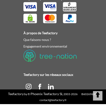
À propos de Teefactory
Que faisons-nous ?
Engagement environnemental
Teefactory sur les réseaux sociaux
Teefactory
Phoenix Teefactory SL
by ©
2003-2026 B60269636 |
Calculez votre devis
contact@teefactory.fr