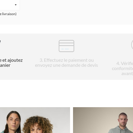
e livraison)
e et ajoutez
3
. Effectuez le paiement ou
4
. Vérif
panier
envoyez une demande de devis
conformit
avant