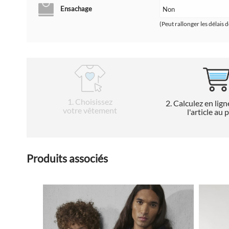
Ensachage
(Peut rallonger les délais d
1
. Choisissez
2
. Calculez en lign
votre vêtement
l'article au 
Produits associés