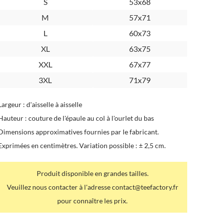
S
53x68
M
57x71
L
60x73
XL
63x75
XXL
67x77
3XL
71x79
Largeur : d'aisselle à aisselle
Hauteur : couture de l'épaule au col à l'ourlet du bas
Dimensions approximatives fournies par le fabricant.
Exprimées en centimètres. Variation possible : ± 2,5 cm.
Produit disponible en grandes tailles.
Veuillez nous contacter à l'adresse contact@teefactory.fr
pour connaître les prix.