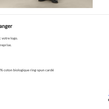
hanger
c votre logo.
reprise.
0% coton biologique ring-spun cardé