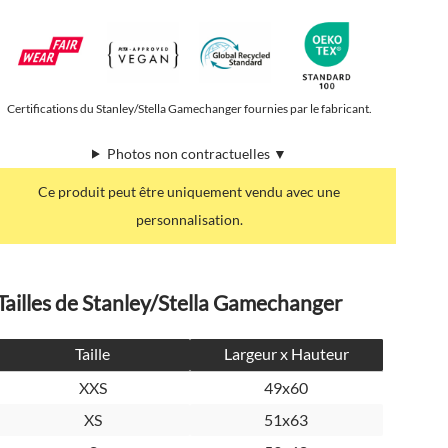
Certifications du Stanley/Stella Gamechanger fournies par le fabricant.
Photos non contractuelles ▼
Ce produit peut être uniquement vendu avec une
personnalisation.
Tailles de Stanley/Stella Gamechanger
Taille
Largeur x Hauteur
XXS
49x60
XS
51x63