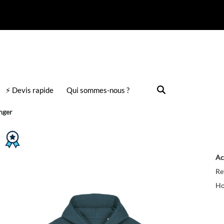
⚡ Devis rapide
Qui sommes-nous ?
nger
Ac
Re
Ho