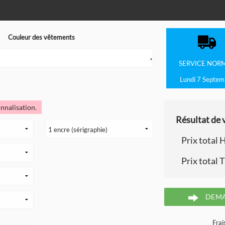
Couleur des vêtements
e
▼
SERVICE
NOR
Lundi 7 Septem
nnalisation.
Résultat de v
Prix total 
Prix total 
DEMA
Frai