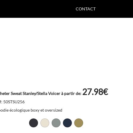
CONTACT
27.98€
heter Sweat Stanley/Stella Voicer à partir de:
f: 50STSU256
odie écologique boxy et oversized