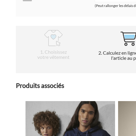
(Peut rallonger les délais d
1
. Choisissez
2
. Calculez en lign
votre vêtement
l'article au 
Produits associés