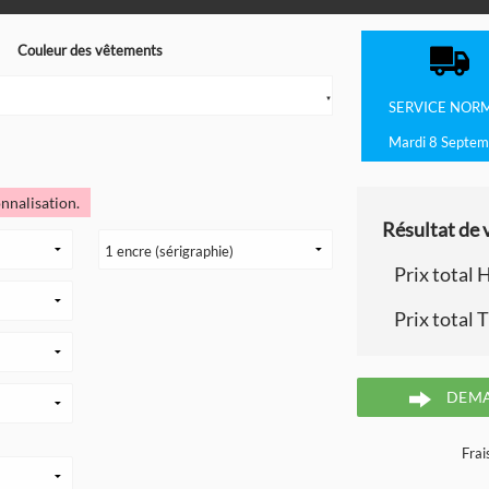
Couleur des vêtements
▼
SERVICE
NOR
Mardi 8 Septem
nnalisation.
Résultat de v
Prix total 
Prix total 
DEMA
Frai