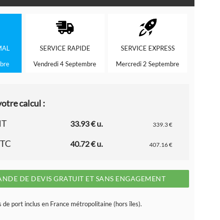
MAL
SERVICE
RAPIDE
SERVICE
EXPRESS
bre
Vendredi 4 Septembre
Mercredi 2 Septembre
otre calcul :
HT
33.93 € u.
339.3 €
TTC
40.72 € u.
407.16 €
NDE DE DEVIS GRATUIT ET SANS ENGAGEMENT
s de port inclus en France métropolitaine (hors îles).