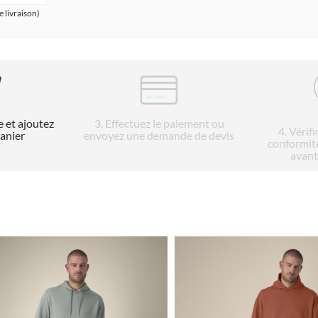
e livraison)
e et ajoutez
3
. Effectuez le paiement ou
4
. Vérif
panier
envoyez une demande de devis
conformit
avant