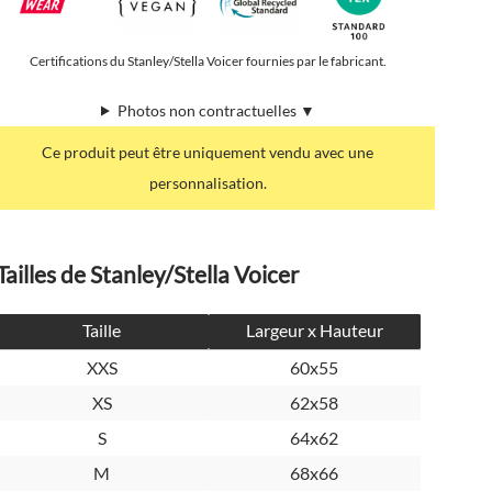
Certifications du Stanley/Stella Voicer fournies par le fabricant.
Photos non contractuelles ▼
Ce produit peut être uniquement vendu avec une
personnalisation.
Tailles de Stanley/Stella Voicer
Taille
Largeur x Hauteur
XXS
60x55
XS
62x58
S
64x62
M
68x66