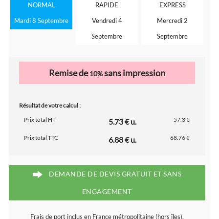
NORMAL
RAPIDE
EXPRESS
Mardi 8 Septembre
Vendredi 4
Mercredi 2
Septembre
Septembre
Remise de
sans impression
10%
Résultat de votre calcul :
Prix total HT
57.3 €
5.73 € u.
Prix total TTC
68.76 €
6.88 € u.
DEMANDE DE DEVIS GRATUIT ET SANS
ENGAGEMENT
Frais de port inclus en France métropolitaine (hors îles).