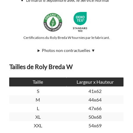
Le mardi 8 Septembre avec le Service Normal
Certifications du Roly Breda W fournies par le fabricant.
Photos non contractuelles ▼
Tailles de Roly Breda W
Taille
Largeur x Hauteur
S
41x62
M
44x64
L
47x66
XL
50x68
XXL
54x69