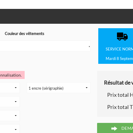
Couleur des vêtements
e
▼
SERVICE
NOR
Mardi 8 Septem
nnalisation.
Résultat de v
Prix total 
Prix total 
DEMA