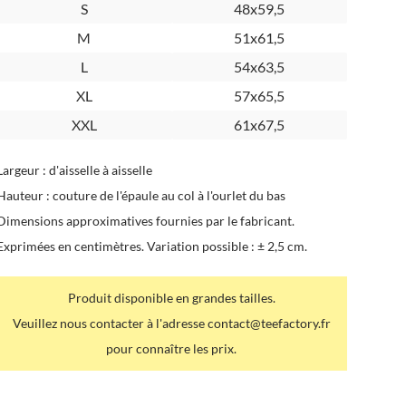
S
48x59,5
M
51x61,5
L
54x63,5
XL
57x65,5
XXL
61x67,5
Largeur : d'aisselle à aisselle
Hauteur : couture de l'épaule au col à l'ourlet du bas
Dimensions approximatives fournies par le fabricant.
Exprimées en centimètres. Variation possible : ± 2,5 cm.
Produit disponible en grandes tailles.
Veuillez nous contacter à l'adresse contact@teefactory.fr
pour connaître les prix.