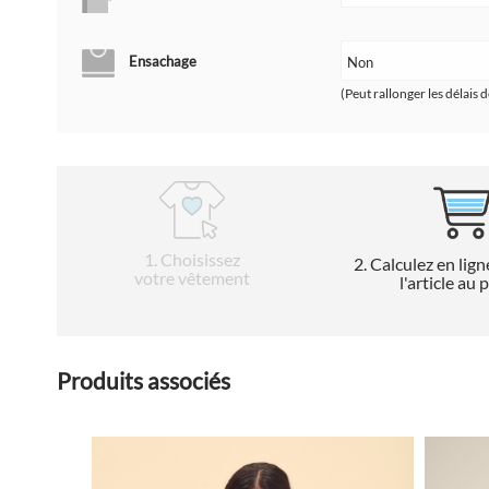
Ensachage
(Peut rallonger les délais d
1
. Choisissez
2
. Calculez en lign
votre vêtement
l'article au 
Produits associés