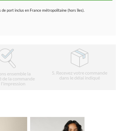
s de port inclus en France métropolitaine (hors îles).
5
. Recevez votre commande
ions ensemble la
dans le délai indiqué
é de la commande
 l'impression