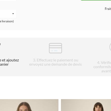
Frai
e livraison)
e et ajoutez
3
. Effectuez le paiement ou
4
. Vérif
panier
envoyez une demande de devis
conformit
avant