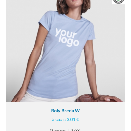
Roly Breda W
3.01 €
À partir de
17 couleurs
|
S - XXL