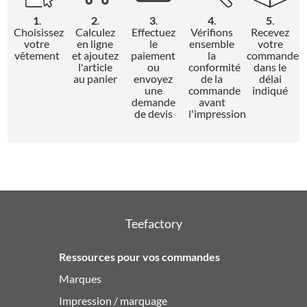
1
.
2
.
3
.
4
.
5
.
Choisissez
Calculez
Effectuez
Vérifions
Recevez
votre
en ligne
le
ensemble
votre
vêtement
et ajoutez
paiement
la
commande
l'article
ou
conformité
dans le
au panier
envoyez
de la
délai
une
commande
indiqué
demande
avant
de devis
l'impression
Teefactory
Ressources pour vos commandes
Marques
Impression / marquage