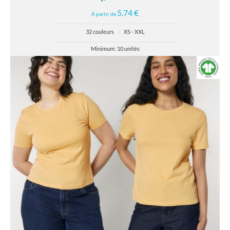
5.74 €
À partir de
32 couleurs
|
XS - XXL
Minimum: 10 unités