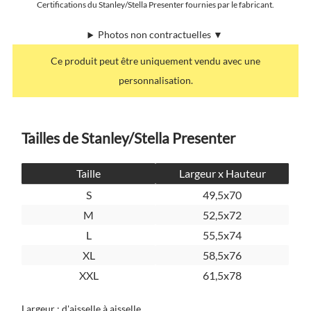
Certifications du Stanley/Stella Presenter fournies par le fabricant.
Photos non contractuelles ▼
Ce produit peut être uniquement vendu avec une
personnalisation.
Tailles de Stanley/Stella Presenter
Taille
Largeur x Hauteur
S
49,5x70
M
52,5x72
L
55,5x74
XL
58,5x76
XXL
61,5x78
Largeur : d'aisselle à aisselle