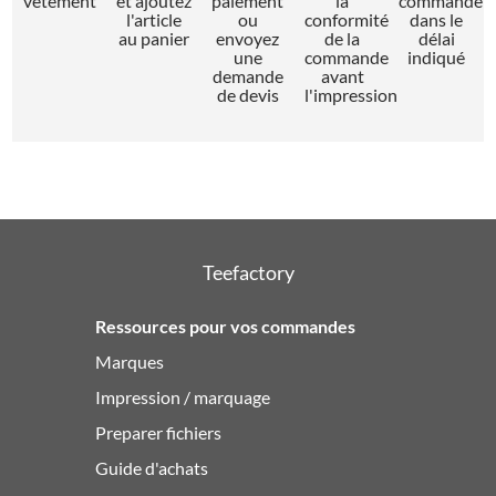
vêtement
et ajoutez
paiement
la
commande
l'article
ou
conformité
dans le
au panier
envoyez
de la
délai
une
commande
indiqué
demande
avant
de devis
l'impression
Teefactory
Ressources pour vos commandes
Marques
Impression / marquage
Preparer fichiers
Guide d'achats