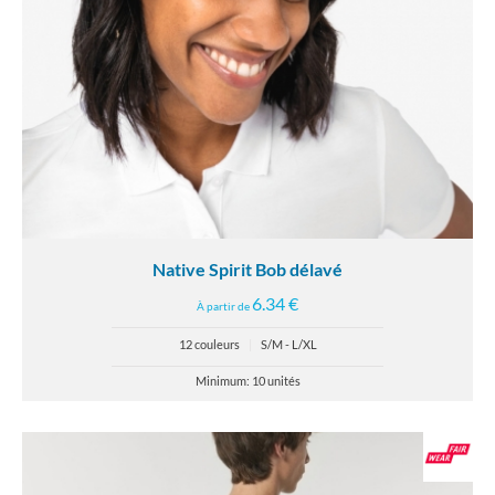
Native Spirit Bob délavé
6.34 €
À partir de
12 couleurs
|
S/M - L/XL
Minimum: 10 unités