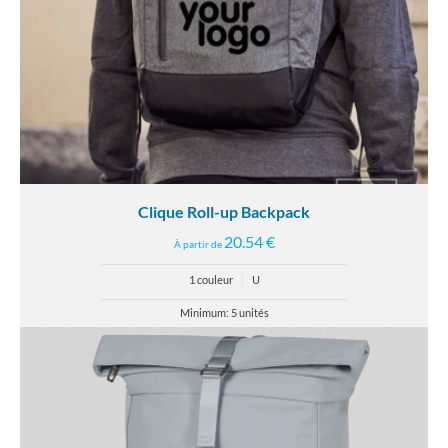
Clique Roll-up Backpack
20.54 €
À partir de
1 couleur
|
U
Minimum: 5 unités