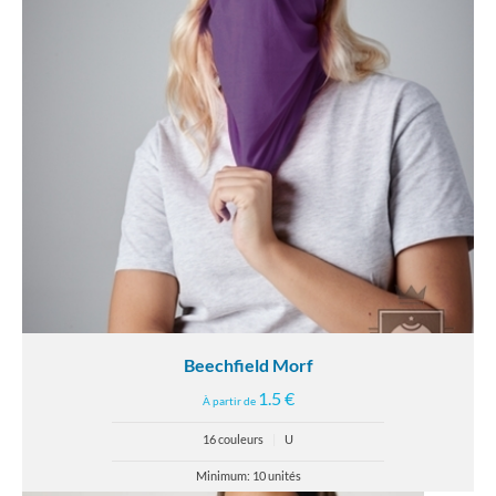
Beechfield Morf
1.5 €
À partir de
16 couleurs
|
U
Minimum: 10 unités