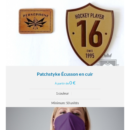
Patchstyke Écusson en cuir
0 €
À partir de
1 couleur
|
Minimum: 50 unités