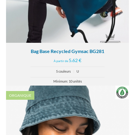
Bag Base Recycled Gymsac BG281
5.62 €
À partir de
5 couleurs
|
U
Minimum: 10 unités
ORGANIQUE