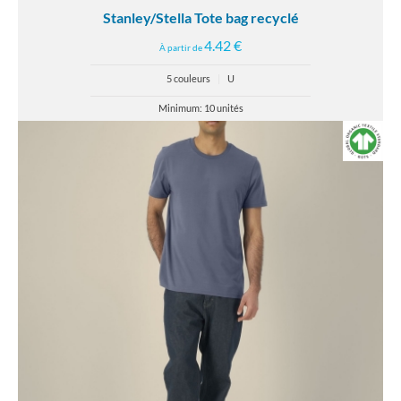
Stanley/Stella Tote bag recyclé
4.42 €
À partir de
5 couleurs
|
U
Minimum: 10 unités