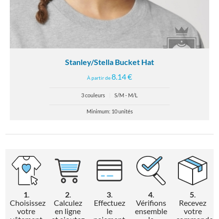
Stanley/Stella Bucket Hat
8.14 €
À partir de
3 couleurs
|
S/M - M/L
Minimum: 10 unités
1
.
2
.
3
.
4
.
5
.
Choisissez
Calculez
Effectuez
Vérifions
Recevez
votre
en ligne
le
ensemble
votre