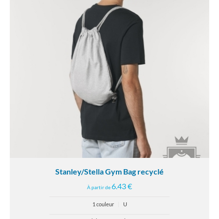
Stanley/Stella Gym Bag recyclé
6.43 €
À partir de
1 couleur
|
U