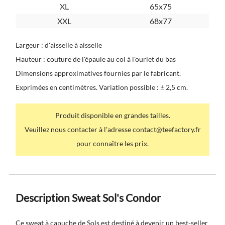
XL
65x75
XXL
68x77
Largeur : d'aisselle à aisselle
Hauteur : couture de l'épaule au col à l'ourlet du bas
Dimensions approximatives fournies par le fabricant.
Exprimées en centimètres. Variation possible : ± 2,5 cm.
Produit disponible en grandes tailles.
Veuillez nous contacter à l'adresse contact@teefactory.fr
pour connaître les prix.
Description Sweat Sol's Condor
Ce sweat à capuche de Sols est destiné à devenir un best-seller