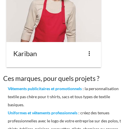
Kariban
more_vert
Ces marques, pour quels projets ?
Vêtements publicitaires et promotionnels
: la personnalisation
textile pas chère pour t-shirts, sacs et tous types de textile
basiques.
Uniformes et vêtements professionnels
: créez des tenues
professionnelles avec le logo de votre entreprise sur des polos, t
shirts, tabliers, polaires, casquettes, gilets, chemises ou encore