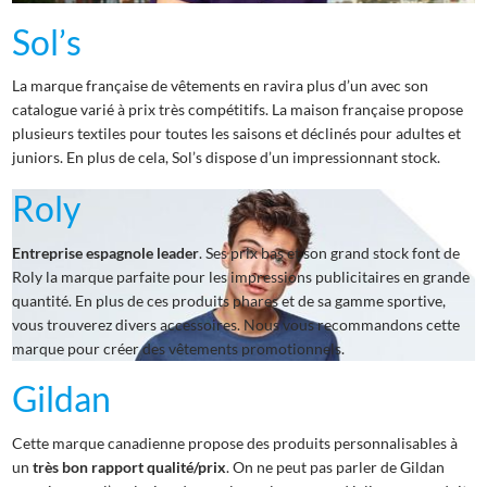
Sol’s
La marque française de vêtements en ravira plus d’un avec son
catalogue varié à prix très compétitifs. La maison française propose
plusieurs textiles pour toutes les saisons et déclinés pour adultes et
juniors. En plus de cela, Sol’s dispose d’un impressionnant stock.
Roly
Entreprise espagnole leader
. Ses prix bas et son grand stock font de
Roly la marque parfaite pour les impressions publicitaires en grande
quantité. En plus de ces produits phares et de sa gamme sportive,
vous trouverez divers accessoires. Nous vous recommandons cette
marque pour créer des vêtements promotionnels.
Gildan
Cette marque canadienne propose des produits personnalisables à
un
très bon rapport qualité/prix
. On ne peut pas parler de Gildan