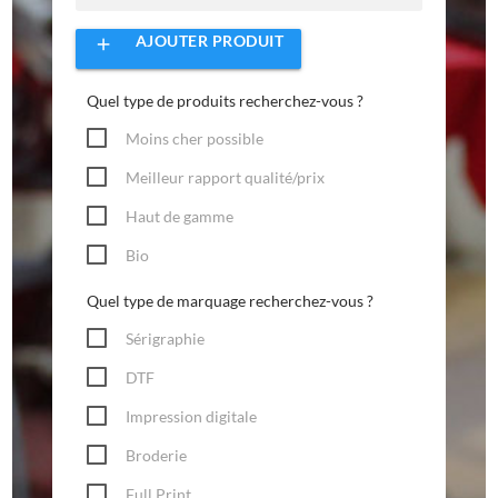
AJOUTER PRODUIT
add
Quel type de produits recherchez-vous ?
Moins cher possible
Meilleur rapport qualité/prix
Haut de gamme
Bio
Quel type de marquage recherchez-vous ?
Sérigraphie
DTF
Impression digitale
Broderie
Full Print