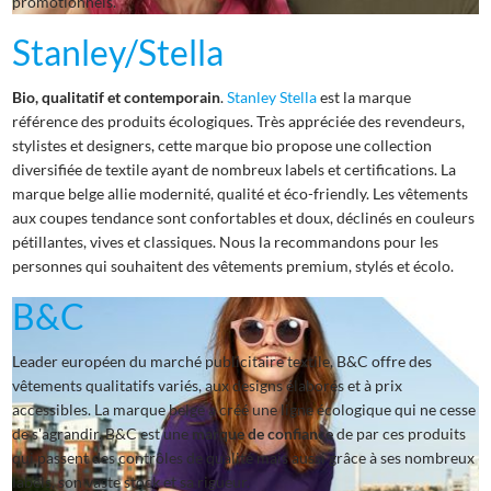
promotionnels.
Stanley/Stella
Bio, qualitatif et contemporain
.
Stanley Stella
est la marque
référence des produits écologiques. Très appréciée des revendeurs,
stylistes et designers, cette marque bio propose une collection
diversifiée de textile ayant de nombreux labels et certifications. La
marque belge allie modernité, qualité et éco-friendly. Les vêtements
aux coupes tendance sont confortables et doux, déclinés en couleurs
pétillantes, vives et classiques. Nous la recommandons pour les
personnes qui souhaitent des vêtements premium, stylés et écolo.
B&C
Leader européen du marché publicitaire textile, B&C offre des
vêtements qualitatifs variés, aux designs élaborés et à prix
accessibles. La marque belge a créé une ligne écologique qui ne cesse
de s'agrandir. B&C est une
marque de confiance
de par ces produits
qui passent des contrôles de qualité mais aussi grâce à ses nombreux
labels, son vaste stock et sa rigueur.