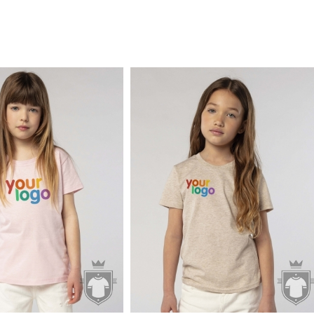
1.57€
1.83€