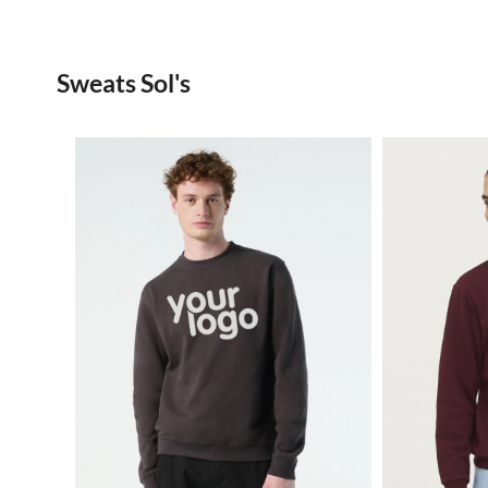
Sweats Sol's
6.52€