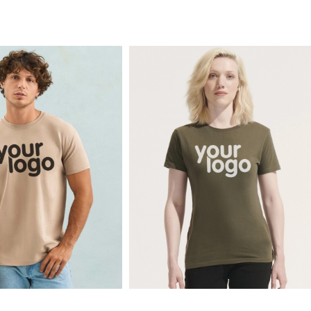
1.76€
1.83€