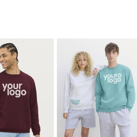
6.85€
7.74€