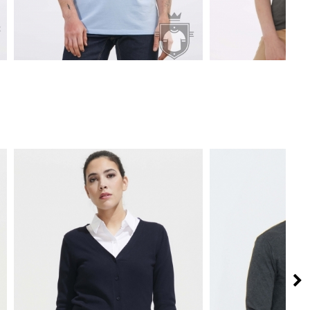
3.72€