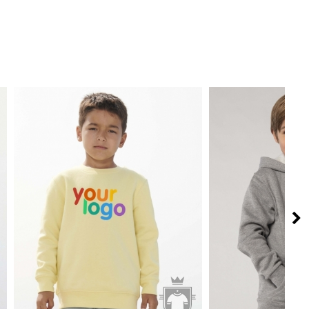
7.88€