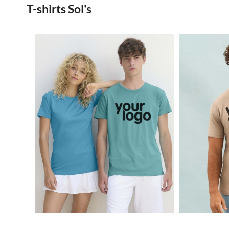
T-shirts Sol's
1.44€