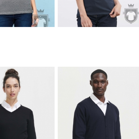
3.55€
3.72€