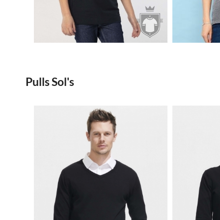
3.19€
Pulls Sol's