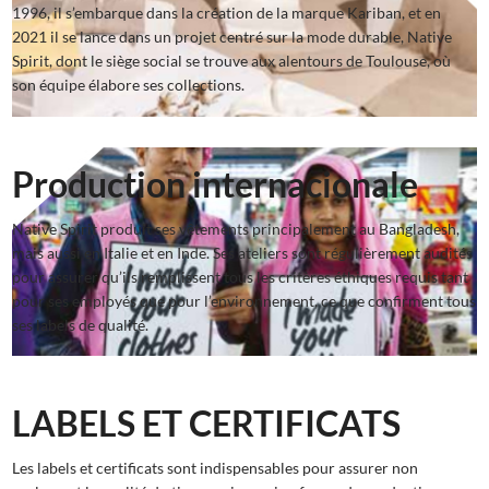
1996, il s’embarque dans la création de la marque Kariban, et en
2021 il se lance dans un projet centré sur la mode durable, Native
Spirit, dont le siège social se trouve aux alentours de Toulouse, où
son équipe élabore ses collections.
Production internacionale
Native Spirit produit ses vêtements principalement au Bangladesh,
mais aussi en Italie et en Inde. Ses ateliers sont régulièrement audités
pour assurer qu’ils remplissent tous les critères éthiques requis tant
pour ses employés que pour l’environnement, ce que confirment tous
ses labels de qualité.
LABELS ET CERTIFICATS
Les labels et certificats sont indispensables pour assurer non