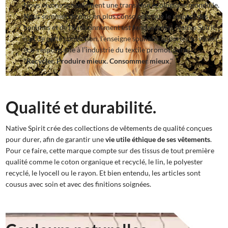
Nous vivons actuellement une transition écologique mondiale.
Nous sommes de plus en plus conscients que le respect des
hommes et de l'environnement est fondamental. Native Spirit
naît de cette conviction, l’enseigne souhaite apporter sa vision
éco-responsable à l’industrie du textile promotionnel.
"
Recycler. Produire mieux. Consommer mieux
."
Qualité et durabilité.
Native Spirit crée des collections de vêtements de qualité conçues
pour durer, afin de garantir une
vie utile éthique de ses vêtements
.
Pour ce faire, cette marque compte sur des tissus de tout première
qualité comme le coton organique et recyclé, le lin, le polyester
recyclé, le lyocell ou le rayon. Et bien entendu, les articles sont
cousus avec soin et avec des finitions soignées.