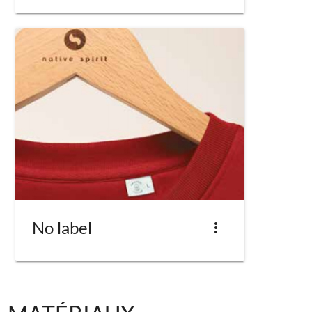
No label
more_vert