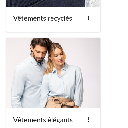
Vêtements recyclés
more_vert
Vêtements élégants
more_vert