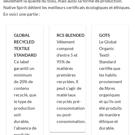
seulement la qualité du tissu, mais aussi sa forme de production.
Native Spirit détient les meilleurs certificats écologiques et éthiques.
En voici une partie :
GLOBAL
RCS BLENDED
GOTS
RECYCLED
Vêtement
Le Global
TEXTILE
composé
Organic
STANDARD
d’entre 5 et
Textil
Ce label
95% de
Standard
garantit un
matières
certifie que
minimum
premières
les habits
de 20% de
recyclées. Il
proviennent
contenu
peut s’agir de
de fibres
recyclé, que
matériaux
organiques
le type de
recyclés pré-
et qu’ils ont
production
consommation
été produits
soit
ou post-
de manière
durable,
consommation.
éthique et
l’absence de
durable.
produits