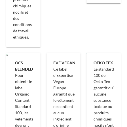
chimiques
nocifs et
des
conditions
de travail
éthiques.
OCS
EVE VEGAN
OEKO TEX
BLENDED
Ce label
Le standard
Pour
d’Expertise
100 de
obtenir le
Vegan
Oeko-Tex
label
Europe
garantit qu’
Organic
garantit que
aucune
Content
le vêtement
substance
Standard
ne contient
toxique ou
100, les
aucun
produits
vêtements
ingrédient
chimiques
devront
d’origine
nocifs n’ont