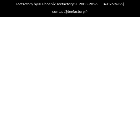
Teefactory
by ©
Phoenix Teefactory SL
2003-2026 B60269636 |
contact@teefactory.fr