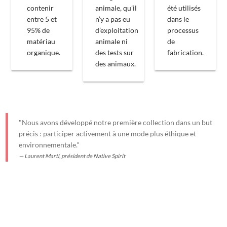
contenir
animale, qu’il
été utilisés
entre 5 et
n’y a pas eu
dans le
95% de
d’exploitation
processus
matériau
animale ni
de
organique.
des tests sur
fabrication.
des animaux.
"Nous avons développé notre première collection dans un but
précis : participer activement à une mode plus éthique et
environnementale."
Laurent Martí, président de Native Spirit