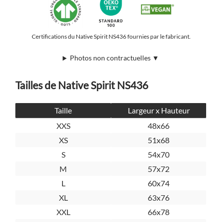
Certifications du Native Spirit NS436 fournies par le fabricant.
Photos non contractuelles ▼
Tailles de Native Spirit NS436
Taille
Largeur x Hauteur
XXS
48x66
XS
51x68
S
54x70
M
57x72
L
60x74
XL
63x76
XXL
66x78