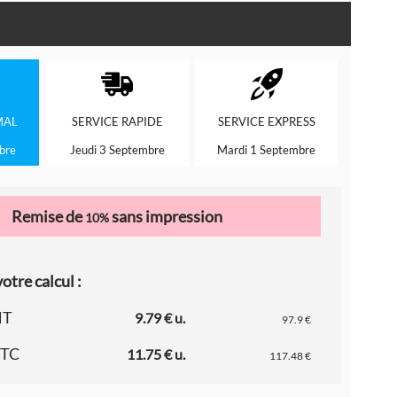
MAL
SERVICE
RAPIDE
SERVICE
EXPRESS
bre
Jeudi 3 Septembre
Mardi 1 Septembre
Remise de
sans impression
10%
otre calcul :
HT
9.79 € u.
97.9 €
TTC
11.75 € u.
117.48 €