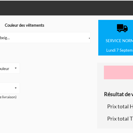
Couleur des vêtements
eig...
▼
SERVICE
NOR
Lundi 7 Septem
Résultat de v
e livraison)
Prix total 
Prix total 