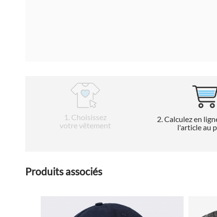
1
. Choisissez
2
. Calculez en lign
votre vêtement
l'article au 
Produits associés