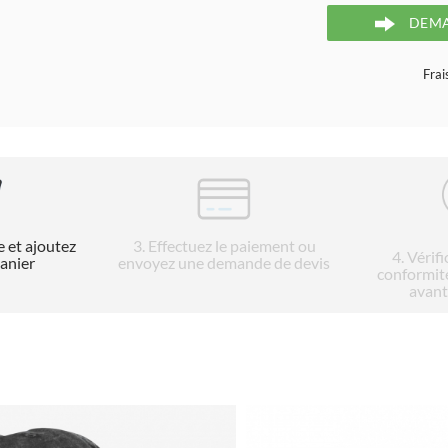
DEMA
Frai
e et ajoutez
3
. Effectuez le paiement ou
4
. Vérif
panier
envoyez une demande de devis
conformit
avant