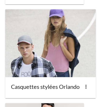
Casquettes stylées Orlando
more_vert