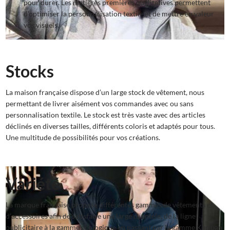
pour durer. Les matières premières qualitatives permettent
d’optimiser la personnalisation textile et de mettre en valeur
vos visuels.
Stocks
La maison française dispose d’un large stock de vêtement, nous
permettant de livrer aisément vos commandes avec ou sans
personnalisation textile. Le stock est très vaste avec des articles
déclinés en diverses tailles, différents coloris et adaptés pour tous.
Une multitude de possibilités pour vos créations.
Variété
La marque française propose différentes gammes de vêtements et
d’accessoires afin de satisfaire une large clientèle, de la ligne
publicitaire à la gamme écologique en passant par la gamme Kariban