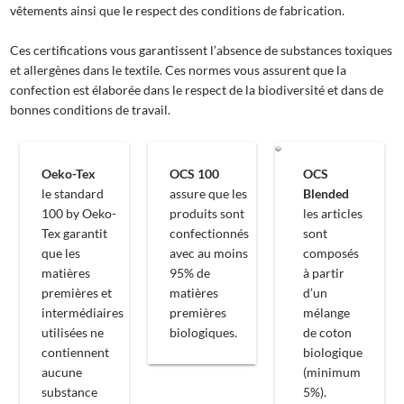
vêtements ainsi que le respect des conditions de fabrication.
Ces certifications vous garantissent l’absence de substances toxiques
et allergènes dans le textile. Ces normes vous assurent que la
confection est élaborée dans le respect de la biodiversité et dans de
bonnes conditions de travail.
Oeko-Tex
OCS 100
OCS
le standard
assure que les
Blended
100 by Oeko-
produits sont
les articles
Tex garantit
confectionnés
sont
que les
avec au moins
composés
matières
95% de
à partir
premières et
matières
d’un
intermédiaires
premières
mélange
utilisées ne
biologiques.
de coton
contiennent
biologique
aucune
(minimum
substance
5%).