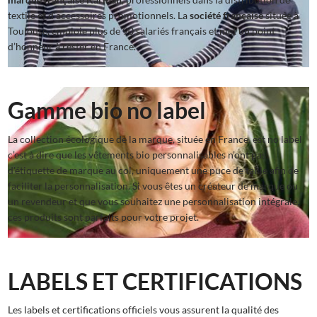
textile et d’accessoires promotionnels. La
société française
située à
Toulouse, emploie plus de 90 salariés français et met un point
d’honneur à rester en France.
Gamme bio no label
La collection écologique de la marque, située en France, est no label
c’est à dire que les vêtements bio personnalisables n’ont pas
d'étiquette de marque au col, uniquement une puce de taille afin de
faciliter la personnalisation. Si vous êtes un créateur de marque ou
un revendeur et que vous souhaitez une personnalisation intégrale,
ces produits sont parfaits pour votre projet.
LABELS ET CERTIFICATIONS
Les labels et certifications officiels vous assurent la qualité des