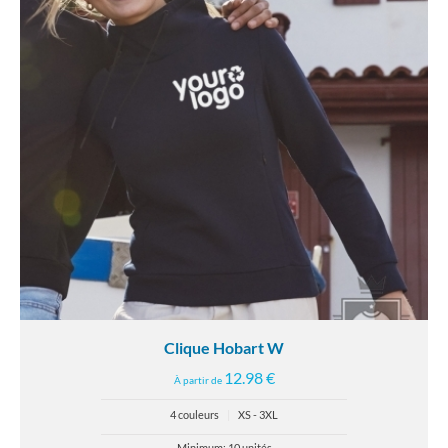
Clique Hobart W
12.98 €
À partir de
4 couleurs
|
XS - 3XL
Minimum: 10 unités