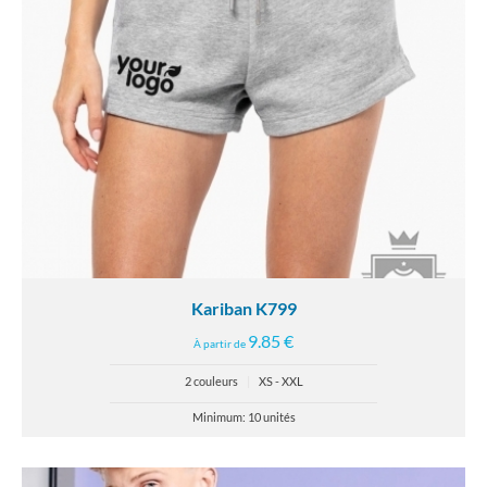
Kariban K799
9.85 €
À partir de
2 couleurs
|
XS - XXL
Minimum: 10 unités