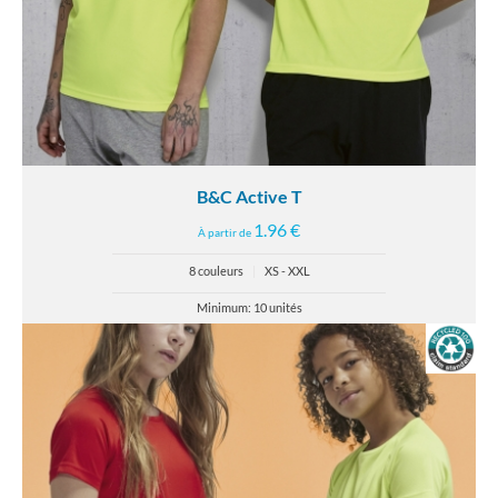
B&C Active T
1.96 €
À partir de
8 couleurs
|
XS - XXL
Minimum: 10 unités