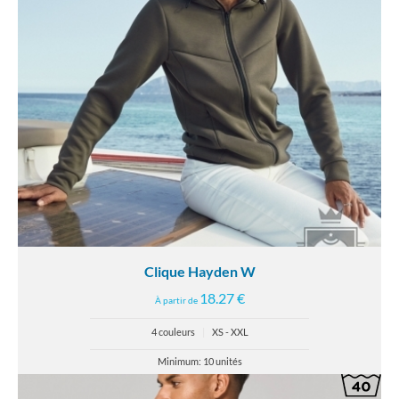
Clique Hayden W
18.27 €
À partir de
4 couleurs
|
XS - XXL
Minimum: 10 unités