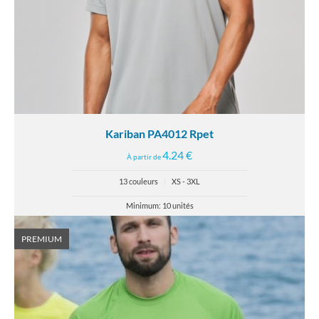
Kariban PA4012 Rpet
4.24 €
À partir de
13 couleurs
|
XS - 3XL
Minimum: 10 unités
PREMIUM